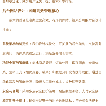
面加载迅速，减少用户流失，提升搜索引擎排名。
后台网站设计：构建高效管理核心
强大的后台是电商运营高效、有序的保障。祖风公司的后台设计
注重：
系统架构与稳定性
：我们设计模块化、可扩展的后台架构，支持高并
发访问，确保系统稳定运行，满足业务增长需求。
功能全面与智能化
：集成商品管理、订单处理、库存同步、会员体
系、营销工具（如优惠券、秒杀）和数据分析仪表盘等功能。通过自
动化流程与智能推荐，降低人工操作成本，提升运营效率。
安全与合规
：采用多层安全防护策略，包括数据加密、支付安全接口
和定期安全审计，确保交易安全与用户数据隐私，符合相关法规要