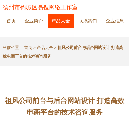
德州市德城区易搜网络工作室
首页
企业简介
产品大全
联系我们
企业信息
当前位置：
首页
>
产品大全
>
祖风公司前台与后台网站设计 打造高
效电商平台的技术咨询服务
祖风公司前台与后台网站设计 打造高效
电商平台的技术咨询服务