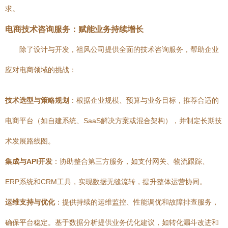
求。
电商技术咨询服务：赋能业务持续增长
除了设计与开发，祖风公司提供全面的技术咨询服务，帮助企业
应对电商领域的挑战：
技术选型与策略规划
：根据企业规模、预算与业务目标，推荐合适的
电商平台（如自建系统、SaaS解决方案或混合架构），并制定长期技
术发展路线图。
集成与API开发
：协助整合第三方服务，如支付网关、物流跟踪、
ERP系统和CRM工具，实现数据无缝流转，提升整体运营协同。
运维支持与优化
：提供持续的运维监控、性能调优和故障排查服务，
确保平台稳定。基于数据分析提供业务优化建议，如转化漏斗改进和